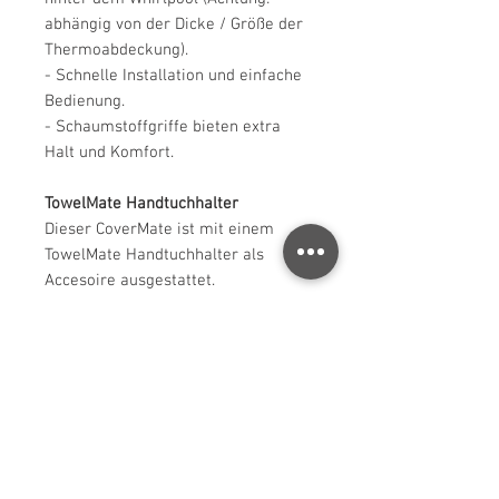
abhängig von der Dicke / Größe der
Thermoabdeckung).
- Schnelle Installation und einfache
Bedienung.
- Schaumstoffgriffe bieten extra
Halt und Komfort.
TowelMate Handtuchhalter
Dieser CoverMate ist mit einem
TowelMate Handtuchhalter als
Accesoire ausgestattet.
Der TowelMate Handtuchhalter kann
an der linken oder der rechten Seite
des CoverMates befestigt werden.
Es passen bis zu 3 Handtücher oder
Bademäntel an den TowelMate, die
dann immer in Reichweite sind.
Lieferumfang