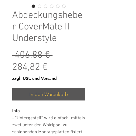
Abdeckungshebe
r CoverMate II
Understyle
Standardpreis
 406,88 € 
Sale-Preis
284,82 €
zzgl. USt. und Versand
In den Warenkorb
Info
- "Untergestell" wird einfach mittels
zwei unter den Whirlpool zu
schiebenden Montageplatten fixiert.