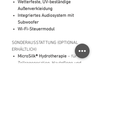
Wetterfeste, UV-beständige
Außenverkleidung
Integriertes Audiosystem mit
Subwoofer
Wi-Fi-Steuermodul
SONDERAUSSTATTUNG (OPTIONAL
ERHÄLTLICH)
MicroSilk® Hydrotherapie
– für
Zellregeneration, Hautpflege und
Tiefenreinigung
Bypass-System
– bei Anschluss
externer Wärmepumpen oder
Heizsysteme
Zusätzliche Isolierung
– für
erhöhte Energieeffizienz in
kalten Umgebungen
LED-Bodenbeleuchtung
– für
stimmungsvolle
Lichtinszenierung im Spa