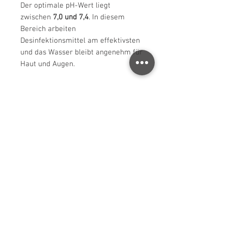
Der optimale pH-Wert liegt
zwischen
7,0 und 7,4
. In diesem
Bereich arbeiten
Desinfektionsmittel am effektivsten
und das Wasser bleibt angenehm für
Haut und Augen.
Hinweis
Den pH-Wert regelmäßig
überprüfen, insbesondere bei hohen
Temperaturen, intensiver Nutzung
oder nach starken Niederschlägen.
Die Dosiermenge kann je nach
Wasserhärte und Wasserqualität
variieren.
Fazit
Melpool pH- Powder (7 kg) ist die
ideale Lösung zur schnellen und