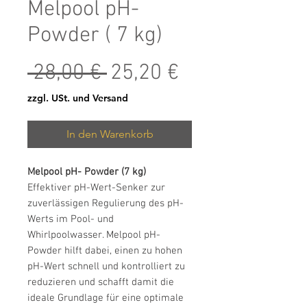
Melpool pH-
Powder ( 7 kg)
Standardpreis
Sale-Preis
 28,00 € 
25,20 €
zzgl. USt. und Versand
In den Warenkorb
Melpool pH- Powder (7 kg)
Effektiver pH-Wert-Senker zur
zuverlässigen Regulierung des pH-
Werts im Pool- und
Whirlpoolwasser. Melpool pH-
Powder hilft dabei, einen zu hohen
pH-Wert schnell und kontrolliert zu
reduzieren und schafft damit die
ideale Grundlage für eine optimale