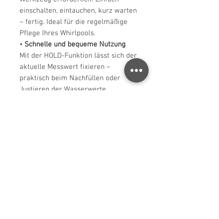
einschalten, eintauchen, kurz warten
– fertig. Ideal für die regelmäßige
Pflege Ihres Whirlpools.
•
Schnelle und bequeme Nutzung
Mit der HOLD-Funktion lässt sich der
aktuelle Messwert fixieren –
praktisch beim Nachfüllen oder
Justieren der Wasserwerte.
Automatische Abschaltung
verlängert die Batterielaufzeit.
•
Speziell für Whirlpool-Nutzer
Perfekt geeignet für Whirlpools,
aber auch für Pools, Trinkwasser
und andere Anwendungen. Dieses
Messgerät hilft Ihnen, das Wasser
im Whirlpool kristallklar, hygienisch
und hautfreundlich zu halten – für
maximale Entspannung ohne
Sorgen.