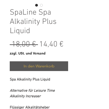
SpaLine Spa
Alkalinity Plus
Liquid
Standardpreis
Sale-Preis
 18,00 € 
14,40 €
zzgl. USt. und Versand
In den Warenkorb
Spa Alkalinity Plus Liquid
Alternative für Leisure Time
Alkalinity Increaser
Flüssiger Alkalitätsheber