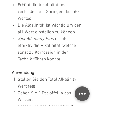
Erhöht die Alkalinität und
verhindert ein Springen des pH-
Wertes
Die Alkalinität ist wichtig um den
pH-Wert einstellen zu können
Spa Alkalinity Plus
erhöht
effektiv die Alkalinität, welche
sonst zu Korrossion in der
Technik führen könnte
Anwendung
Stellen Sie den Total Alkalinity
Wert fest.
Geben Sie 2 Esslöffel in das
Wasser.
Lassen Sie das Wasser für 30
Minuten zirkulieren.
Testen Sie erneut und führen die
o.a. Schritte ggfls. erneut aus.