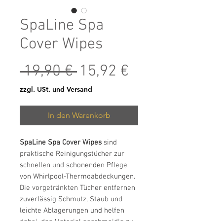
SpaLine Spa
Cover Wipes
Standardpreis
Sale-Preis
 19,90 € 
15,92 €
zzgl. USt. und Versand
In den Warenkorb
SpaLine Spa Cover Wipes
sind
praktische Reinigungstücher zur
schnellen und schonenden Pflege
von Whirlpool-Thermoabdeckungen.
Die vorgetränkten Tücher entfernen
zuverlässig Schmutz, Staub und
leichte Ablagerungen und helfen